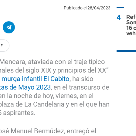
Publicado el 28/04/2023
4
Ref
Som
16 
veh
encara, ataviada con el traje típico
ales del siglo XIX y principios del XX”
a
murga infantil El Cabito
, ha sido
stas de Mayo 2023
, en el transcurso de
n la noche de hoy, viernes, en el
plaza de La Candelaria y en el que han
5 aspirantes.
 José Manuel Bermúdez, entregó el