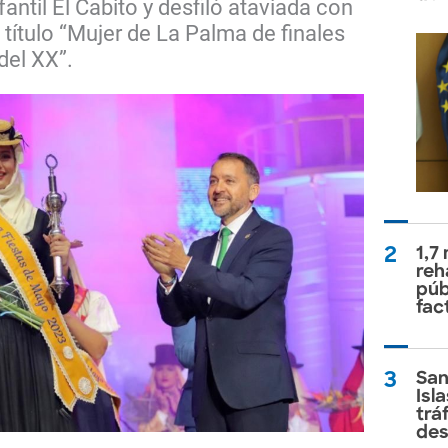
antil El Cabito y desfiló ataviada con
el título “Mujer de La Palma de finales
 del XX”.
2
1,7
reh
púb
fac
3
San
Isl
trá
des