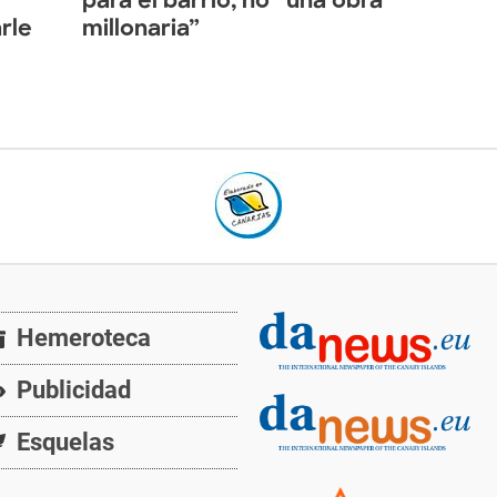
para el barrio, no “una obra
rle
millonaria”
Hemeroteca
Publicidad
Esquelas