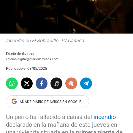
Incendio en El Sobradillo. TV Canaria
Diario de Avisos
edicion.digital@diariodeavisos.com
Publicado el 08/05/2025
Un perro ha fallecido a causa del
incendio
declarado en la mañana de este jueves en
una vivienda situada en la
primera planta de