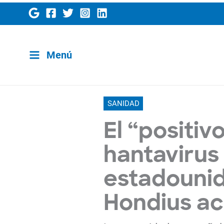
Ir
al
contenido
Menú
SANIDAD
El “positiv
hantavirus
estadounid
Hondius ac