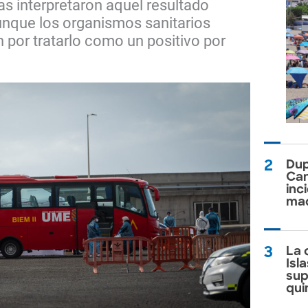
s interpretaron aquel resultado
nque los organismos sanitarios
por tratarlo como un positivo por
2
Dup
Can
inc
mac
3
La o
Isl
sup
qui