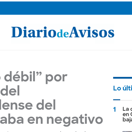
o débil” por
Lo úl
 del
ense del
1
La 
en 
aba en negativo
baj