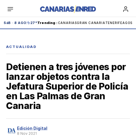
Saltar
al
contenido
SáB · 8 AGO
27°
Trending
:
CANARIAS
GRAN CANARIA
TENERIFE
AGOST
ACTUALIDAD
Detienen a tres jóvenes por
Teide
Carnaval
IBEX
Carolina Marín
lanzar objetos contra la
Jefatura Superior de Policía
Andrómeda
Anaga
Adeje
Cabildo
en Las Palmas de Gran
Canaria
Tenerife
España
Edición Digital
8 Nov 2021