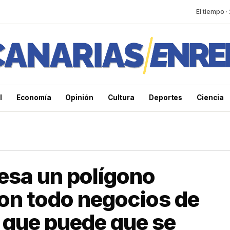
El tiempo ·
l
Economía
Opinión
Cultura
Deportes
Ciencia
iesa un polígono
Son todo negocios de
 que puede que se