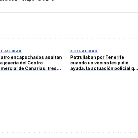
TUALIDAD
ACTUALIDAD
atro encapuchados asaltan
Patrullaban por Tenerife
a joyería del Centro
cuando un vecino les pidió
mercial de Canarias: tres
ayuda: la actuación policial qu
tenidos tras estrellar el
ha salvado una vida
che