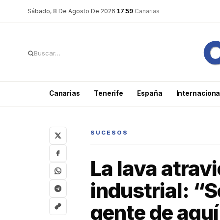
Saltar
Sábado, 8 De Agosto De 2026
·
17:59
·
Canarias
al
contenido
Canarias
Tenerife
España
Internaciona
SUCESOS
La lava atrav
industrial: “
gente de aquí