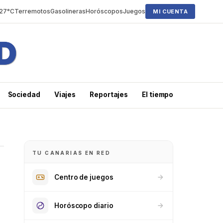
 27°C
Terremotos
Gasolineras
Horóscopos
Juegos
MI CUENTA
Sociedad
Viajes
Reportajes
El tiempo
TU CANARIAS EN RED
Centro de juegos
Horóscopo diario