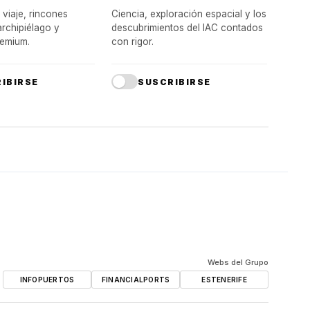
 viaje, rincones
Ciencia, exploración espacial y los
archipiélago y
descubrimientos del IAC contados
emium.
con rigor.
IBIRSE
SUSCRIBIRSE
Webs del Grupo
INFOPUERTOS
FINANCIALPORTS
ESTENERIFE