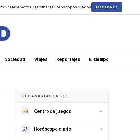
 23°C
Terremotos
Gasolineras
Horóscopos
Juegos
MI CUENTA
Sociedad
Viajes
Reportajes
El tiempo
TU CANARIAS EN RED
Centro de juegos
Horóscopo diario