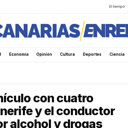
El tiempo ·
l
Economía
Opinión
Cultura
Deportes
Ciencia
hículo con cuatro
nerife y el conductor
or alcohol y drogas