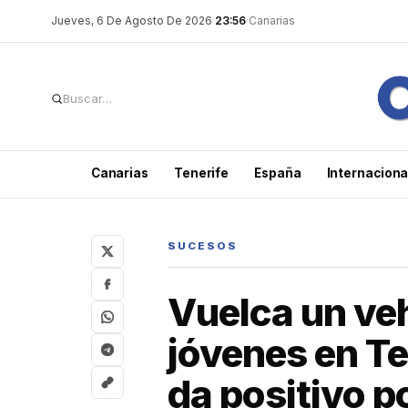
Saltar
Jueves, 6 De Agosto De 2026
·
23:56
·
Canarias
al
contenido
Canarias
Tenerife
España
Internaciona
SUCESOS
Vuelca un ve
jóvenes en Te
da positivo p