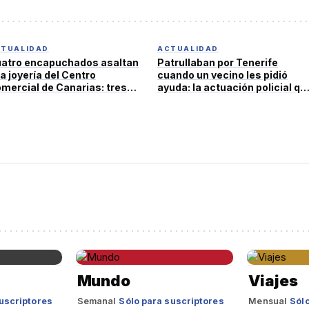
TUALIDAD
ACTUALIDAD
atro encapuchados asaltan
Patrullaban por Tenerife
a joyería del Centro
cuando un vecino les pidió
mercial de Canarias: tres
ayuda: la actuación policial qu
tenidos tras estrellar el
ha salvado una vida
che
Mundo
Viajes
uscriptores
Semanal
Sólo para suscriptores
Mensual
Sólo