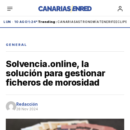
Saltar
al
contenido
LUN · 10 AGO
24°
Trending
:
CANARIAS
ASTRONOMÍA
TENERIFE
ECLIPSE
GENERAL
Solvencia.online, la
Teide
Carnaval
IBEX
Carolina Marín
solución para gestionar
ficheros de morosidad
Andrómeda
Anaga
Adeje
Cabildo
Redacción
Tenerife
28 Nov 2024
España