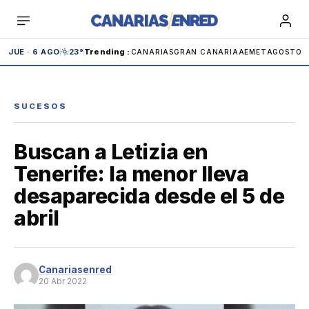
Saltar
al
contenido
JUE · 6 AGO
23°
Trending
:
CANARIAS
GRAN CANARIA
AEMET
AGOSTO 
SUCESOS
Buscan a Letizia en
Teide
Carnaval
IBEX
Carolina Marín
Tenerife: la menor lleva
desaparecida desde el 5 de
Andrómeda
Anaga
Adeje
Cabildo
abril
Tenerife
Canariasenred
20 Abr 2022
España