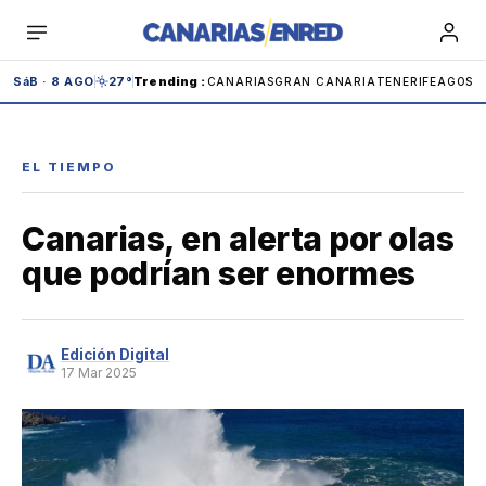
Saltar
al
contenido
SáB · 8 AGO
27°
Trending
:
CANARIAS
GRAN CANARIA
TENERIFE
AGOST
EL TIEMPO
Canarias, en alerta por olas
Teide
Carnaval
IBEX
Carolina Marín
que podrían ser enormes
Andrómeda
Anaga
Adeje
Cabildo
Edición Digital
17 Mar 2025
Tenerife
España