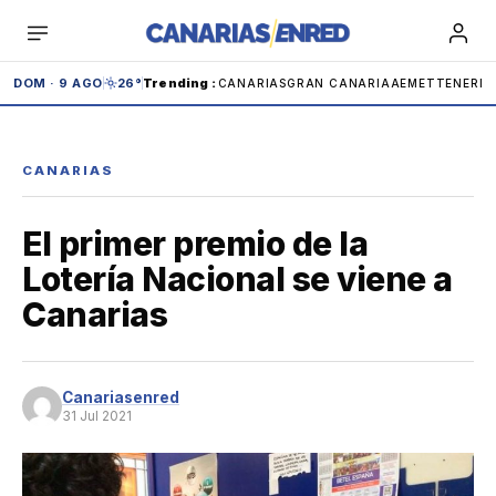
Saltar
al
contenido
DOM · 9 AGO
26°
Trending
:
CANARIAS
GRAN CANARIA
AEMET
TENERIF
CANARIAS
El primer premio de la
Teide
Carnaval
IBEX
Carolina Marín
Lotería Nacional se viene a
Canarias
Andrómeda
Anaga
Adeje
Cabildo
Canariasenred
Tenerife
31 Jul 2021
España