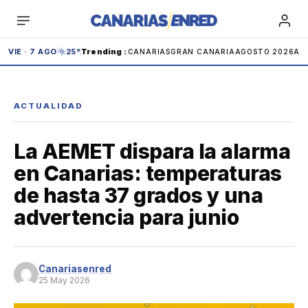
Saltar
al
contenido
VIE · 7 AGO
25°
Trending
:
CANARIAS
GRAN CANARIA
AGOSTO 2026
AE
ACTUALIDAD
La AEMET dispara la alarma
Teide
Carnaval
IBEX
Carolina Marín
en Canarias: temperaturas
de hasta 37 grados y una
Andrómeda
Anaga
Adeje
Cabildo
advertencia para junio
Tenerife
Canariasenred
25 May 2026
España