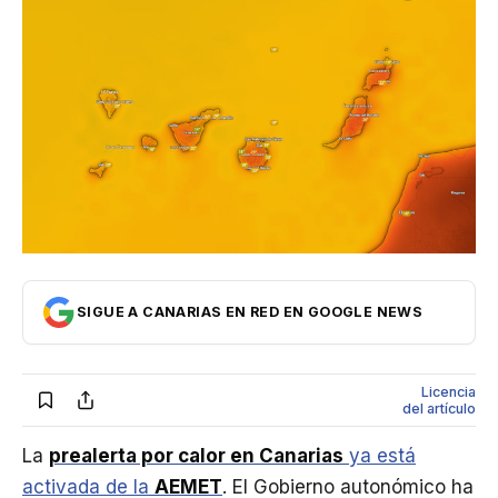
Internacional
Economía
Opinión
Cultura
SIGUE A CANARIAS EN RED EN GOOGLE NEWS
Licencia
del artículo
La
prealerta por calor en Canarias
ya está
activada de la
AEMET
. El Gobierno autonómico ha