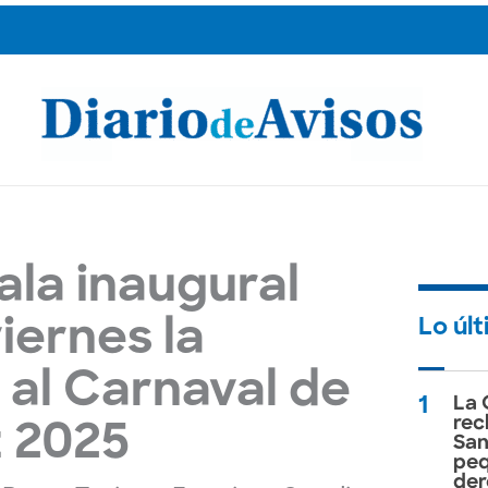
ala inaugural
Lo úl
iernes la
 al Carnaval de
1
La 
rec
 2025
San
peq
der