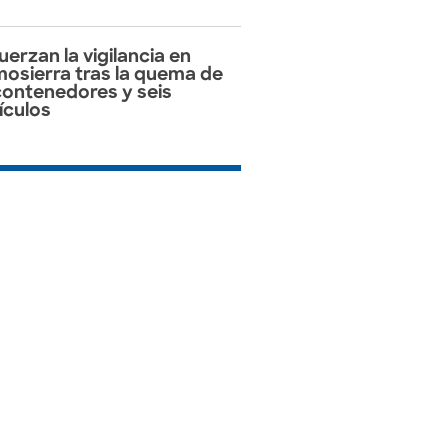
uerzan la vigilancia en
osierra tras la quema de
contenedores y seis
ículos