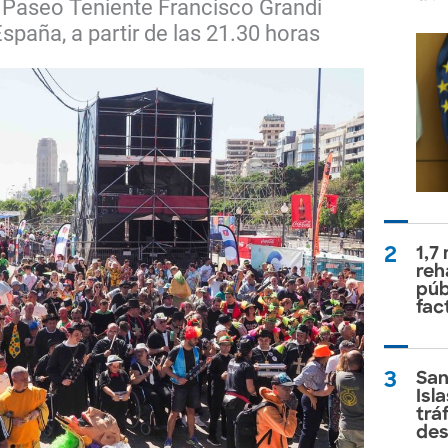
el Paseo Teniente Francisco Grandi
España, a partir de las 21.30 horas
2
1,7
reh
púb
fac
3
San
Isl
trá
des