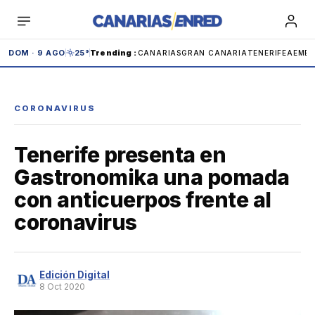
Saltar
al
contenido
DOM · 9 AGO
25°
Trending
:
CANARIAS
GRAN CANARIA
TENERIFE
AEME
CORONAVIRUS
Tenerife presenta en
Teide
Carnaval
IBEX
Carolina Marín
Gastronomika una pomada
con anticuerpos frente al
Andrómeda
Anaga
Adeje
Cabildo
coronavirus
Tenerife
Edición Digital
8 Oct 2020
España