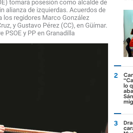
SOE) tomará posesión como alcalde de
in alianza de izquierdas. Acuerdos de
a los regidores Marco González
Cruz, y Gustavo Pérez (CC), en Güímar.
re PSOE y PP en Granadilla
2
Car
“Ca
lo 
aba
Sán
mig
3
Dra
car