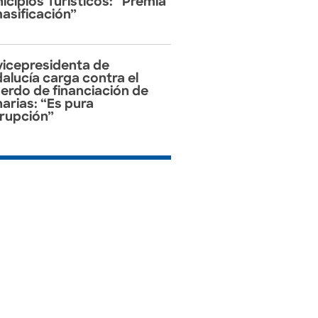
icipios Turísticos: “Premia
masificación”
vicepresidenta de
alucía carga contra el
erdo de financiación de
arias: “Es pura
rupción”