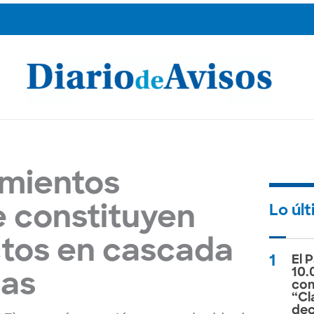
amientos
Lo últ
e constituyen
ctos en cascada
1
El 
10.
jas
com
“Cl
dec