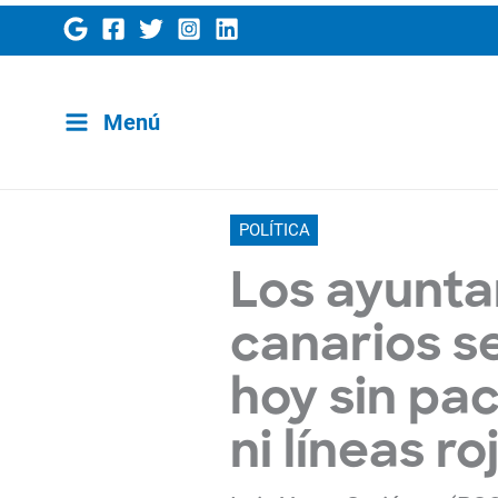
Ir
al
contenido
Menú
POLÍTICA
Los ayunt
canarios s
hoy sin pa
ni líneas ro