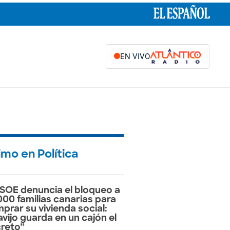
EN VIVO
imo en Política
PSOE denuncia el bloqueo a
000 familias canarias para
prar su vivienda social:
avijo guarda en un cajón el
reto”