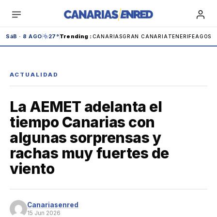
Saltar
al
contenido
SáB · 8 AGO
27°
Trending
:
CANARIAS
GRAN CANARIA
TENERIFE
AGOST
ACTUALIDAD
La AEMET adelanta el
Teide
Carnaval
IBEX
Carolina Marín
tiempo Canarias con
algunas sorprensas y
Andrómeda
Anaga
Adeje
Cabildo
rachas muy fuertes de
viento
Tenerife
España
Canariasenred
15 Jun 2026