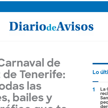
 Carnaval de
Lo úl
 de Tenerife:
odas las
1
La 
rec
, bailes y
San
peq
der