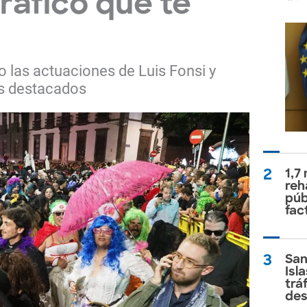
ráfico que te
 o las actuaciones de Luis Fonsi y
s destacados
2
1,7
reh
púb
fac
3
San
Isl
trá
des