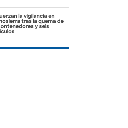
uerzan la vigilancia en
osierra tras la quema de
contenedores y seis
ículos