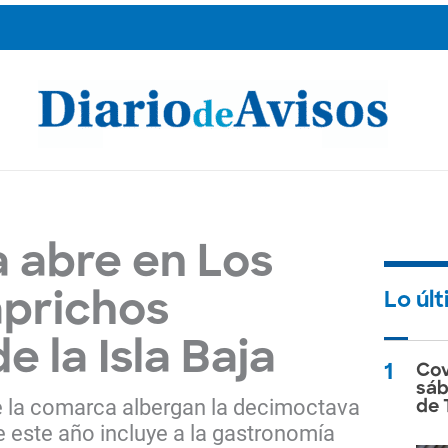
 abre en Los
Lo úl
aprichos
e la Isla Baja
1
Cov
sáb
e la comarca albergan la decimoctava
de 
e este año incluye a la gastronomía