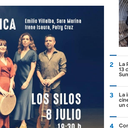
2
La 
13 
Sum
3
La 
cin
un 
4
Com