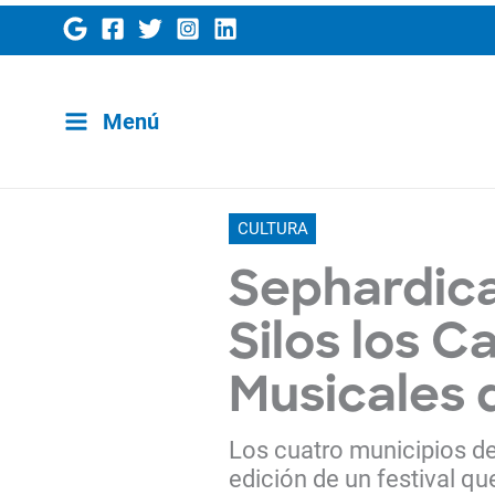
Ir
al
contenido
Menú
CULTURA
Sephardica
Silos los C
Musicales d
Los cuatro municipios d
edición de un festival qu