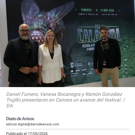
Daniel Fumero, Vanesa Bocanegra y Ramón González
Trujillo presentaron en Cannes un avance del festival. /
DA
Diario de Avisos
edicion.digital@diariodeavisos.com
Publicado el 17/05/2026