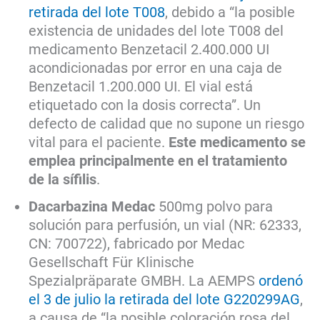
retirada del lote T008
, debido a “la posible
existencia de unidades del lote T008 del
medicamento Benzetacil 2.400.000 UI
acondicionadas por error en una caja de
Benzetacil 1.200.000 UI. El vial está
etiquetado con la dosis correcta”. Un
defecto de calidad que no supone un riesgo
vital para el paciente.
Este medicamento se
emplea principalmente en el tratamiento
de la sífilis
.
Dacarbazina Medac
500mg polvo para
solución para perfusión, un vial (NR: 62333,
CN: 700722), fabricado por Medac
Gesellschaft Für Klinische
Spezialpräparate GMBH. La AEMPS
ordenó
el 3 de julio la retirada del lote G220299AG
,
a causa de “la posible coloración rosa del