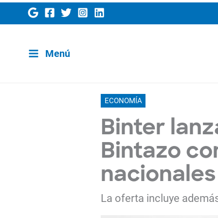
Ir
al
contenido
Menú
ECONOMÍA
Binter lan
Bintazo co
nacionales
La oferta incluye además