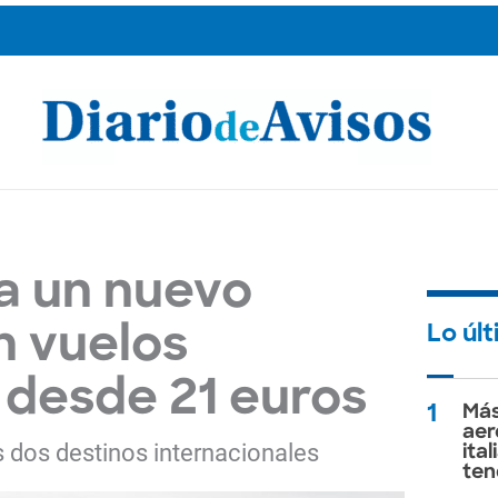
za un nuevo
Lo úl
n vuelos
 desde 21 euros
1
Más
aer
 dos destinos internacionales
ita
ten