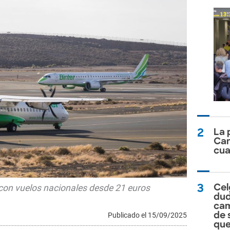
2
La 
Can
cua
 con vuelos nacionales desde 21 euros
3
Cel
dud
cam
de 
Publicado el 15/09/2025
que