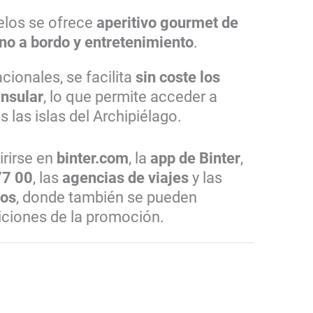
elos se ofrece
aperitivo gourmet de
no a bordo y entretenimiento
.
cionales, se facilita
sin coste los
insular
, lo que permite acceder a
 las islas del Archipiélago.
irirse en
binter.com
, la
app de Binter
,
77 00
, las
agencias de viajes
y las
tos
, donde también se pueden
iciones de la promoción.